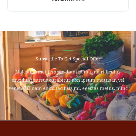
Subscribe To Get Special Offer
Molestie amet tempor, diam id magna ridiculus
tincidunt cursus curabitur non ipsum mattis in vel
venenatis nam enim facilisis mi, egestas metus, nunc
at.